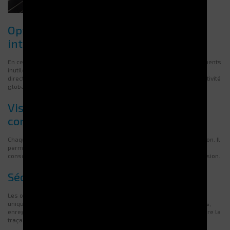
Optimisation des flux logistiques
internes
En centralisant les outils dans un système automatisé, les déplacements
inutiles sont supprimés. Les opérateurs accèdent à leurs outils
directement depuis leur poste. Cette réorganisation améliore la réactivité
globale.
Visibilité complète sur les
consommations
Chaque retrait est enregistré via le logiciel G-BOX, intégré à la solution. Il
permet une remontée en temps réel des données d’usage. Les
consommations sont analysées par poste, par utilisateur ou par mission.
Sécurisation des articles sensibles
Les outils coupants à forte valeur ajoutée doivent rester accessibles
uniquement aux personnes habilitées. Le distributeur limite les accès,
enregistre chaque action et protège les stocks critiques. Cela améliore la
traçabilité et la conformité réglementaire.