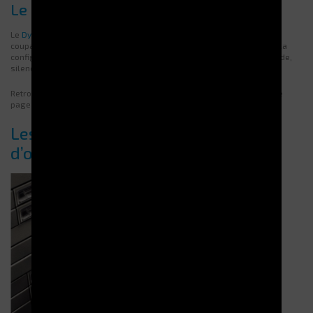
Le DynaBox
Le
DynaBox
offre une organisation précise et robuste pour des outils
coupants variés. Ses compartiments personnalisables s’adaptent à la
configuration de chaque atelier. Ce distributeur garantit un accès fluide,
silencieux et sécurisé, essentiel en environnement à forte cadence.
Retrouvez tous ces distributeurs d’outils coupants en détail sur notre
page dédiée aux
solutions de gestion automatisée
.
Les bénéfices d’un distributeur
d’outils coupants sécurisé