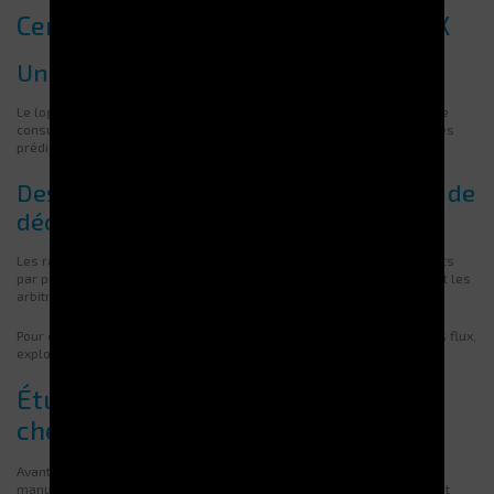
Centralisation et pilotage via G-BOX
Un suivi en temps réel des flux
Le logiciel G-BOX centralise toutes les données d’usage. Il permet de
consulter les historiques, d’ajuster les seuils et d’émettre des alertes
prédictives. Le pilotage devient simple, précis et stratégique.
Des rapports pour une meilleure prise de
décision
Les rapports G-BOX aident à détecter les anomalies, évaluer les coûts
par projet ou utilisateur et prévoir les besoins. Ces données facilitent les
arbitrages et soutiennent une gestion durable.
Pour centraliser la gestion de vos consommables et automatiser vos flux,
explorez notre
solution WMS
dès maintenant.
Étude de cas : un exemple concret
chez MAN Diesel & Turbo
Avant l’automatisation,
MAN Diesel & Turbo
gérait ses outils
manuellement. Les stocks dispersés entraînaient doublons, pertes et