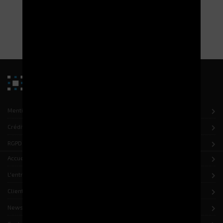
Tours de Stockage intégrées à la nouvelle plateforme
logistique du CH de la Pitié Salpêtrière – Paris (75).
LIRE LA SUITE
Mentions légales
Crédits
RGPD
Accueil
L'entreprise
Clients
News