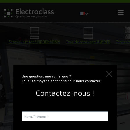
Stockeur rotatif GIROPHARMA
Tour de stockage JUMPER
Transst
Une question, une remarque ?
Tous les moyens sont bons pour nous contacter.
Contactez-nous !
Logiciel WMS G-
STOCK Pharma