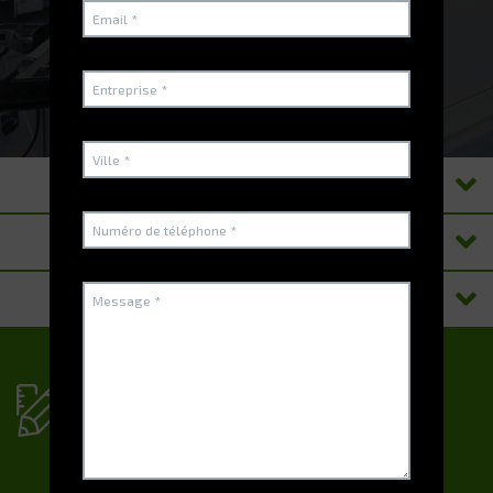
PRODUITS
SUITES
RESSOURCES
Vous avez un projet
spécifique?
N'hésitez pas à nous contacter !