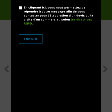
DEMANDER
En cliquant ici, vous nous permettez de
répondre à votre message afin de vous
contacter pour l'élaboration d'un devis ou la
visite d'un commercial, selon
les directives
RGPD
.
Applications Terrains
L’application client du Centre Hospitalier de la
Pitié Salpêtrière