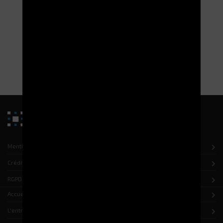
ELECTROCLASS optimise le magasin de pièces
détachées de HAKO FRANCE
Découvrez comment notre stockeur TITAN a transformé le
magasin d'HAKO FRANCE en un espace de travail moderne et
efficace
LIRE LA SUITE
Mentions légales
Crédits
RGPD
Accueil
L'entreprise