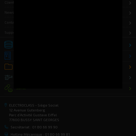
Clients
News
Contact
Support
Stockage
Distribution
Office / Classement
Défense
Santé
ELECTROCLASS - Siège Social
12 Avenue Gutenberg
Parc d’Activité Gustave Eiffel
77600 BUSSY SAINT GEORGES
Secrétariat : 01 80 66 99 90
Hotline Mécanique : 01 80 66 99 81