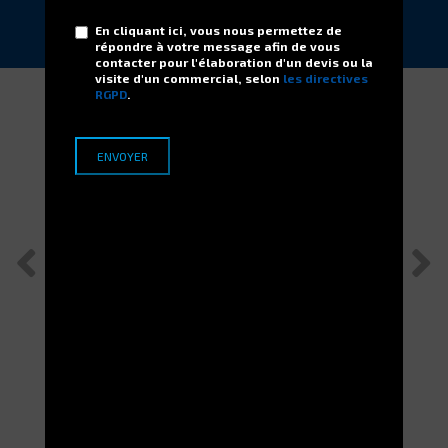
DEMANDER
En cliquant ici, vous nous permettez de
répondre à votre message afin de vous
contacter pour l'élaboration d'un devis ou la
visite d'un commercial, selon
les directives
RGPD
.
Applications Terrains
ELECTROCLASS sécurise plus d’1 Mo €
d’équipements pour un avionneur Français
ELECTROCLASS développe des solutions sur-mesure pour