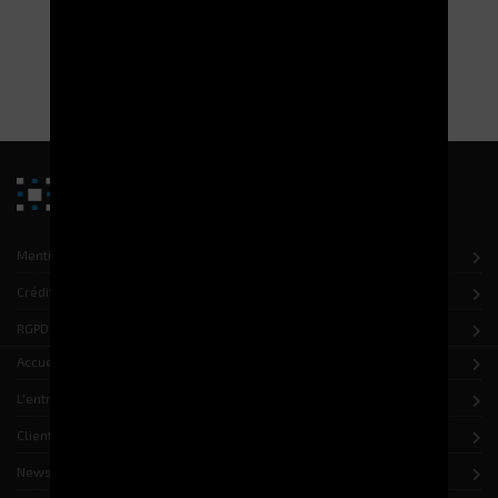
mettre à disposition en toute sécurité des tablettes tactiles.
LIRE LA SUITE
Mentions légales
Crédits
RGPD
Accueil
L'entreprise
Clients
News