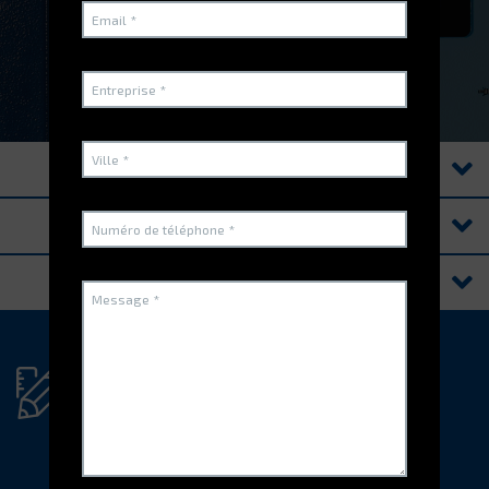
REGARDEZ LA VIDÉO
PRODUITS
FONCTIONNALITÉS
RESSOURCES
Vous avez un projet
spécifique?
N'hésitez pas à nous contacter !