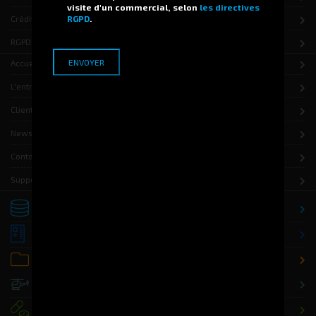
visite d'un commercial, selon
les directives
RGPD
.
Crédits
RGPD
Accueil
L'entreprise
Clients
News
Contact
Support
Stockage
Distribution
Office / Classement
Défense
Santé