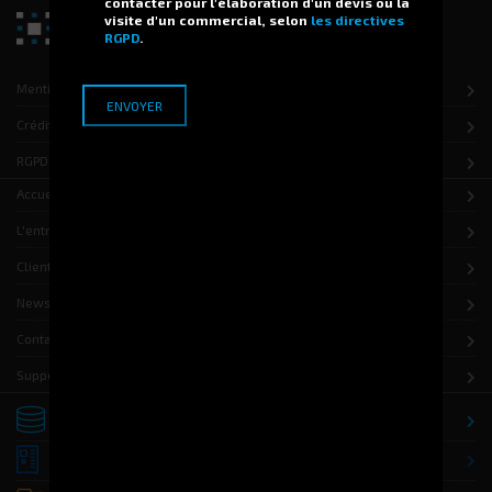
contacter pour l'élaboration d'un devis ou la
visite d'un commercial, selon
les directives
RGPD
.
Mentions légales
Crédits
RGPD
Accueil
L'entreprise
Clients
News
Contact
Support
Stockage
Distribution