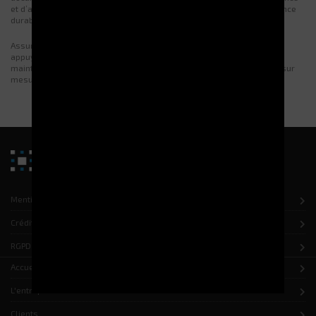
et d’accompagnement sur mesure. C’est la garantie d’une performance
durable et d’une exploitation sécurisée.
Assurez la fiabilité de vos équipements sur le long terme en vous
appuyant sur l’expertise reconnue d’Electroclass.
Contactez
dès
maintenant notre équipe pour construire votre plan de maintenance sur
mesure.
Mentions légales
Crédits
RGPD
Accueil
L'entreprise
Clients