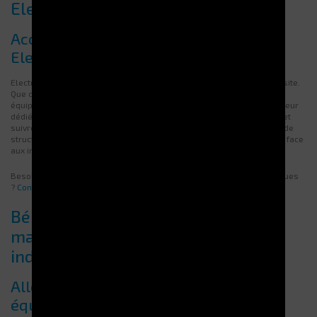
Electroclass
Accompagnement personnalisé par
Electroclass pour la maintenance
Electroclass propose un support technique réactif, adapté à chaque site.
Que ce soit en télémaintenance ou via des interventions sur site, les
équipes accompagnent vos opérateurs à chaque étape. Un interlocuteur
dédié peut superviser les diagnostics, anticiper les remplacements et
suivre l’état de votre matériel dans la durée. Cette approche permet de
structurer une maintenance préventive solide, tout en restant réactif face
aux imprévus.
Besoin d’un appui technique ou d’un conseil sur vos pièces stratégiques
?
Contactez nos équipes
.
Bénéfices concrets d’une
maintenance rigoureuse pour les
industriels
Allongement de la durée de vie des
équipements