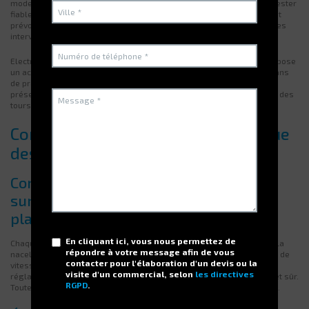
modernes. Elle doit toutefois faire l’objet d’un suivi rigoureux. Pour rester
fiable et performante, sa maintenance ne peut être improvisée. Il faut
prévoir des vérifications régulières, des mises à jour logicielles et des
interventions rapides en cas d’anomalie.
Electroclass, spécialiste des systèmes de stockage automatisé, propose
un accompagnement complet. Son expertise repose sur plus de 40 ans
de pratiques industrielles et des centaines d’installations. Cet article
présente les fondamentaux d’une maintenance efficace et sécurisée des
tours verticales.
Comprendre la complexité technique
des tours de stockage
Composants mécaniques majeurs à
surveiller (ascenseurs, motorisation,
plateaux)
En cliquant ici, vous nous permettez de
Chaque tour de stockage repose sur une structure mobile verticale. La
répondre à votre message afin de vous
nacelle déplace les plateaux via un moteur synchronisé. Le variateur de
contacter pour l'élaboration d'un devis ou la
vitesse gère les phases d’accélération et de ralentissement. Les
visite d'un commercial, selon
les directives
réglages doivent rester précis pour garantir un déplacement fluide et sûr.
RGPD
.
Toute usure sur les axes, poulies ou courroies peut gêner la rotation.