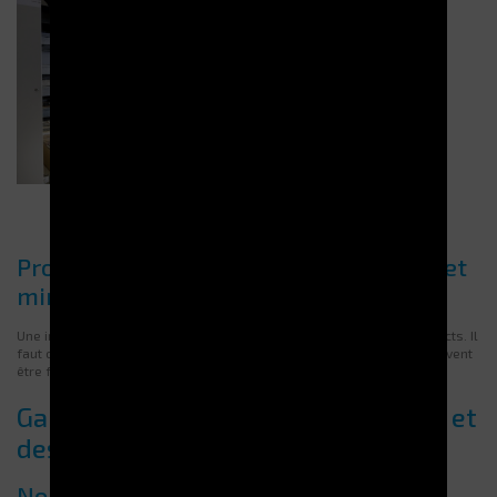
Procédures sécurisées d’intervention et
minimisation des arrêts
Une intervention en hauteur impose de respecter des protocoles stricts. Il
faut couper l’alimentation et sécuriser les accès. Les techniciens doivent
être formés et disposer d’un mode opératoire clair.
Garantir la sécurité des techniciens et
des utilisateurs
Normes et protocoles obligatoires lors