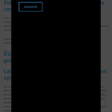
Éléments électroniques et systèmes de
contrôle intégrés
Les cartes électroniques pilotent le positionnement, la détection de
charge et les ouvertures. Un capteur défectueux peut bloquer tout le
système. Il faut donc pouvoir diagnostiquer chaque incident rapidement et
assurer une bonne ventilation interne.
Explorez les fonctionnalités de la
tour JUMPER
conçue pour les
environnements industriels exigeants.
Élaborer un plan de maintenance
préventive efficace
Calendrier des inspections et opérations
systématiques
La maintenance préventive commence par un planning rigoureux défini
dès l’installation de la tour. Chaque composant critique doit être contrôlé
à intervalles réguliers : contrôle mensuel pour les capteurs, vérification
trimestrielle des motorisations et du système de freinage, l'ajustement
semestriel des paramètres logiciels. Les lubrifiants doivent être
renouvelés selon les préconisations du constructeur afin d’éviter l’usure
prématurée. Ce programme structuré limite les arrêts imprévus et