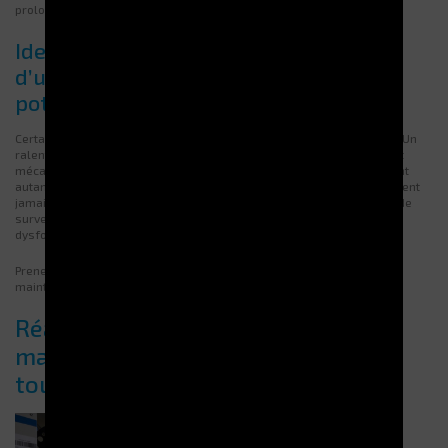
prolonge la durée de vie de l’équipement.
Identification des indicateurs clés
d’usure et de dysfonctionnements
potentiels
Certains signaux faibles doivent alerter immédiatement l’opérateur. Un
ralentissement dans la montée ou la descente des plateaux, un bruit
mécanique anormal ou l’apparition récurrente d’un code d’erreur sont
autant de symptômes annonciateurs d’un défaut. Ces indices ne doivent
jamais être négligés. La vigilance des équipes, alliée à un système de
surveillance intelligent, permet d’intervenir avant que le
dysfonctionnement ne devienne critique.
Prenez
contact avec nos spécialistes
pour structurer votre plan de
maintenance préventive.
Réagir rapidement grâce à une
maintenance corrective adaptée au
tour de stockage