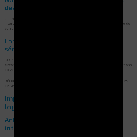
des opérations de maintenance
Les règles CE et les recommandations INRS doivent guider toute
intervention. Aucun accès non autorisé ne doit être toléré. Un système de
verrouillage doit empêcher l’utilisation pendant la maintenance.
Contrôle régulier des dispositifs de
sécurité et d’arrêt d’urgence
Les boutons d’arrêt d’urgence doivent rester fonctionnels en toute
circonstance. Il faut aussi tester les capteurs d’obstacle. Ces vérifications
doivent être consignées dans un registre prévu à cet effet.
Découvrez comment
nos solutions de stockage
intègrent les exigences
de sécurité les plus strictes.
Importance des mises à jour
logicielles pour la fiabilité globale
Actualisation des logiciels WMS et
interfaces ERP (ex : G-STOCK)