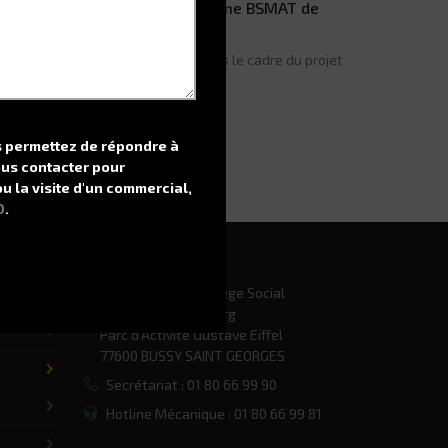
estion des entrepôts de la 13ème BSMAT de
oulins
ise en place du WMS G-STOCK dans le cadre du projet
‘urbanisation du QF MCO-T.
LIRE LA SUITE
us permettez de répondre à
ous contacter pour
ou la visite d'un commercial,
D
.
ELECTROCLASS - Siège Social
12 Avenue Gutenberg
Parc d’Activité Gustave Eiffel
77600 BUSSY SAINT GEORGES
Secrétariat : 01 80 66 99 90
Hotline Mécanique : 01 80 66 99 81