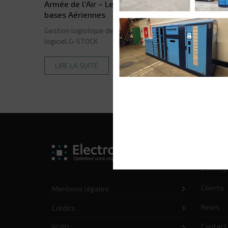
Armée de l’Air – Le projet ATAMS au sein des
bases Aériennes
Gestion logistique de 21 sites de l'Armée de l'Air par notr
logiciel G-STOCK
LIRE LA SUITE
Accueil
L'entrep
Clients
Mentions légales
News
Crédits
Contact
RGPD