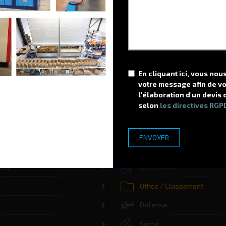
Amélioration du Maintien en Conditions
G
Opérationnelles à la SIMMT
M
e
Mise en place de l'interface entre le logiciel G-STOCK et
M
SIM@T.
d
LIRE LA SUITE
En cliquant ici, vous no
votre message afin de v
l'élaboration d'un devis 
selon
les directives RGP
Stockage
rise
Distribution
Office / Classement
Défense
Santé