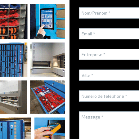
Centre logistique de l’Aéronautique Navale : mise
S
en place du WMS G-STOCK
Réorganisation de la gestion des entrepôts de
S
l'Aéronautique Navale grâce à G-STOCK
S
LIRE LA SUITE