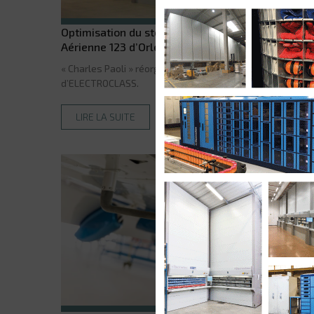
Optimisation du stockage au sein de la base
Aérienne 123 d’Orléans Bricy
« Charles Paoli » réorganise son stock avec les solutions
d’ELECTROCLASS.
LIRE LA SUITE