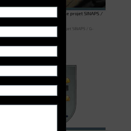
ervice de santé des Armées – Le projet SINAPS /
G-STOCK
ervice de santé des Armées - Le projet SINAPS / G-
TOCK
LIRE LA SUITE