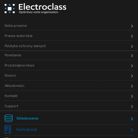
na Twoją wiadomość w celu skontaktowania
się z Tobą w celu opracowania wyceny lub
wizyty przedstawiciela handlowego,
zgodnie z wytycznymi
GDPR
Nota prawna
Prawa autorskie
Polityka ochrony danych
Powitanie
Przedsiębiorstwo
Klienci
Aktualności
Kontakt
Support
Składowanie
Dystrybucja