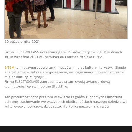
20 października 2021
Firma ELECTROCLASS uczestniczyła w 25. edycji targów SITEM w dniach
14-16 września 2021 w Carrousel du Louvres, stoisko F1/F2.
SITEM
to międzynarodowe targi muzeów, miejsc kultury i turystyki. Skupia
specjalistów w zakresie wyposażenia, wzbogacania i innowacji muzeów,
miejsc kultury i turystyki.
Firma ELECTROCLASS zaprezentowała tam swoją awangardową
technologię: regały mobilne BlockFire.
Ten produkt oznacza przełom w świecie regałów ruchomych i umożliwi
ochronę i zachowanie we wszystkich okolicznościach naszego dziedzictwa
kulturowego (obrazów, dzieł sztuki itp.) oraz naszych archiwów.
Klikając tutaj, pozwalasz nam odpowiedzieć