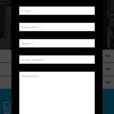
OBEJRZYJ WIDEO
PRODUKTY
OPCJE
ZASOBY
Vous avez un projet
spécifique?