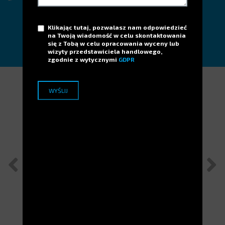
N'hésitez pas à nous contacter !
Klikając tutaj, pozwalasz nam odpowiedzieć
DEMANDER
na Twoją wiadomość w celu skontaktowania
się z Tobą w celu opracowania wyceny lub
wizyty przedstawiciela handlowego,
zgodnie z wytycznymi
GDPR
Applications Terrains