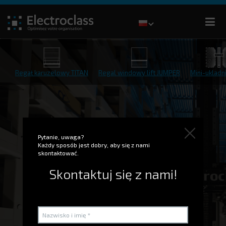
Regał karuzelowy TITAN
Regal windowy lift JUMPER
Mini-ukladn
Pytanie, uwaga?
Każdy sposób jest dobry, aby się z nami
skontaktować.
Skontaktuj się z nami!
Układnica regałowa
SILO