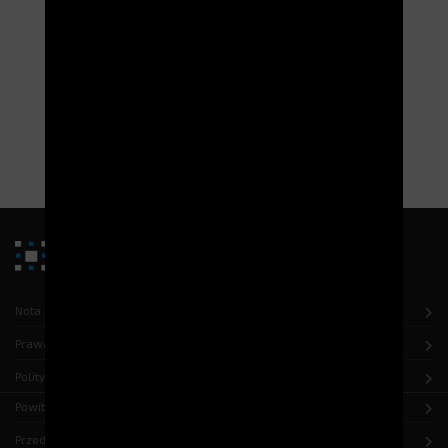
DAHER SOCATA reorganizuje swoje zapasy
dzięki rozwiązaniom ELECTROCLASS.
Siedem wież Jumper zapewnia obsługę magazynu o
powierzchni 1000 m², w którym przechowywanych jest co
najmniej 26 000 artykułów.
PRZECZYTAJ WIĘCEJ
Nota prawna
Prawa autorskie
Polityka ochrony danych
Powitanie
Przedsiębiorstwo