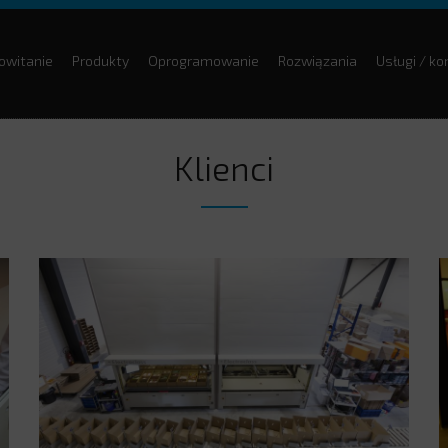
owitanie
Produkty
Oprogramowanie
Rozwiązania
Usługi / k
Klienci