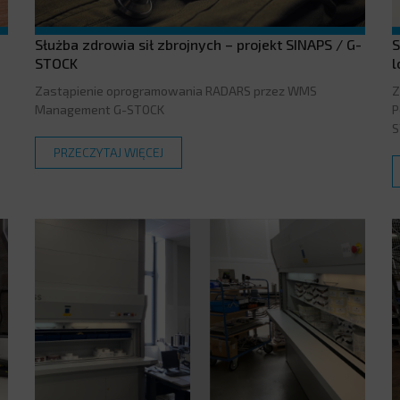
Służba zdrowia sił zbrojnych – projekt SINAPS / G-
S
STOCK
l
Zastąpienie oprogramowania RADARS przez WMS
Z
Management G-STOCK
P
S
PRZECZYTAJ WIĘCEJ