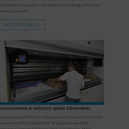
arządzania zapasami i zabezpieczenie obiegu leków na
erenie placówki.
PRZECZYTAJ WIĘCEJ
astosowania w sektorze opieki zdrowotnej
astosowania klientów Aplikacja kliencka Centrum Opieki
drowotnej Pitié-Salpêtrière 05 października 2018
ierwsze Centrum Szpitalne Pitié-Salpêtrière, które