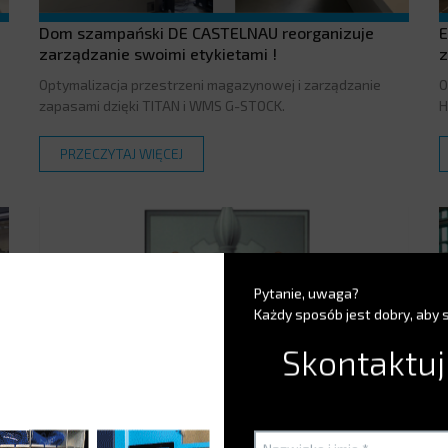
Dom szampański DE CASTELNAU reorganizuje
E
zarządzanie swoimi etykietami !
z
Optymalizacja przestrzeni magazynowej i zarządzanie
O
zapasami dzięki TITAN i WMS G-STOCK.
H
PRZECZYTAJ WIĘCEJ
Pytanie, uwaga?
Każdy sposób jest dobry, aby 
Skontaktuj
Zarządzanie magazynami 13. bazy BSMAT w
C