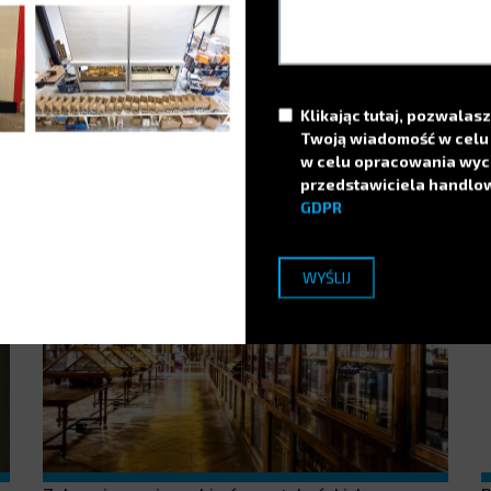
R
1 mln EUR
S
Electroclass opracowuje rozwiązania na miarę, aby
udostępniać tablety PC w całkowicie bezpieczny sposób.
Klikając tutaj, pozwala
PRZECZYTAJ WIĘCEJ
Twoją wiadomość w celu 
w celu opracowania wyc
przedstawiciela handlo
GDPR