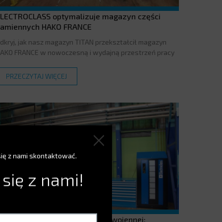
LECTROCLASS optymalizuje magazyn części
amiennych HAKO FRANCE
dkryj, jak nasz magazyn TITAN przekształcił magazyn
AKO FRANCE w nowoczesną i wydajną przestrzeń pracy
PRZECZYTAJ WIĘCEJ
się z nami skontaktować.
 się z nami!
entrum logistyczne marynarki wojennej: