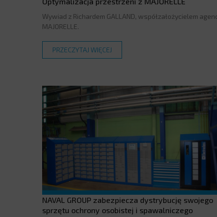
Optymalizacja przestrzeni z MAJORELLE
Wywiad z Richardem GALLAND, współzałożycielem agenc
MAJORELLE.
PRZECZYTAJ WIĘCEJ
NAVAL GROUP zabezpiecza dystrybucję swojego
sprzętu ochrony osobistej i spawalniczego