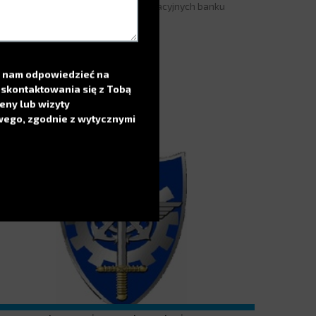
eorganizacja 180 działów administracyjnych banku
ociété Générale
PRZECZYTAJ WIĘCEJ
sz nam odpowiedzieć na
skontaktowania się z Tobą
eny lub wizyty
wego, zgodnie z wytycznymi