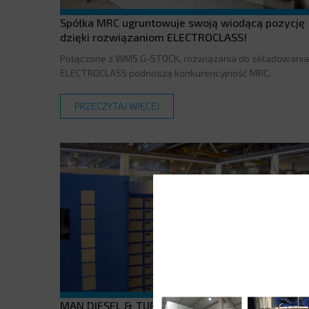
Spółka MRC ugruntowuje swoją wiodącą pozycję
dzięki rozwiązaniom ELECTROCLASS!
Połączone z WMS G-STOCK, rozwiązania do składowania
ELECTROCLASS podnoszą konkurencyjność MRC.
PRZECZYTAJ WIĘCEJ
MAN DIESEL & TURBO optymalizuje zapasy