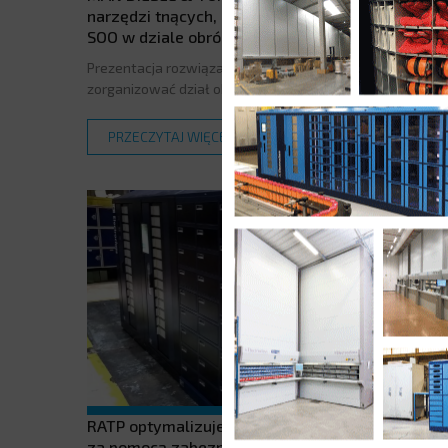
narzędzi tnących, materiałów eksploatacyjnych i
SOO w dziale obróbki.
Prezentacja rozwiązania ELECTROCLASS, które ma
zorganizować dział obróbki.
PRZECZYTAJ WIĘCEJ
RATP optymalizuje zarządzanie swoim sprzętem
za pomocą zabezpieczonego dystrybutora