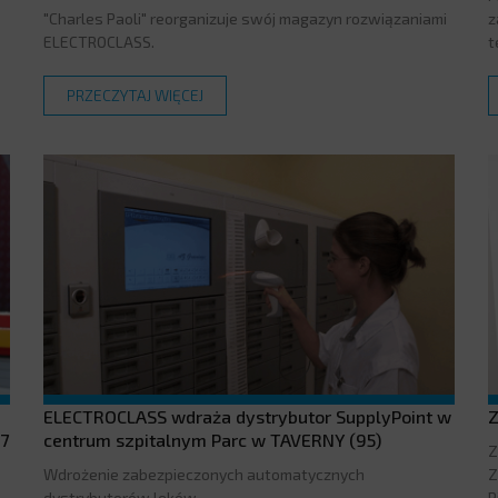
"Charles Paoli" reorganizuje swój magazyn rozwiązaniami
z
ELECTROCLASS.
t
PRZECZYTAJ WIĘCEJ
ELECTROCLASS wdraża dystrybutor SupplyPoint w
Z
7
centrum szpitalnym Parc w TAVERNY (95)
Z
Wdrożenie zabezpieczonych automatycznych
Z
dystrybutorów leków.
P