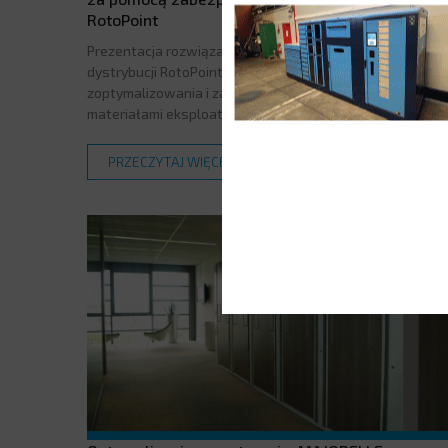
RotoPoint
Prezentacja rozwiązania z zakresu zabezpieczonej
dystrybucji RotoPoint, przeznaczonej do
zoptymalizowania i zabezpieczenia zarządzania
materiałami eksploatacyjnymi, SOO i oprzyrządowania.
PRZECZYTAJ WIĘCEJ