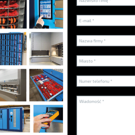
Moulins
i
Wdrożenie WMS G-STOCK w ramach projektu
R
urbanistycznego QF MCO-T.
M
PRZECZYTAJ WIĘCEJ
Electroclass zabezpiecza u francuskiego
U
producenta samolotów wyposażenie warte ponad