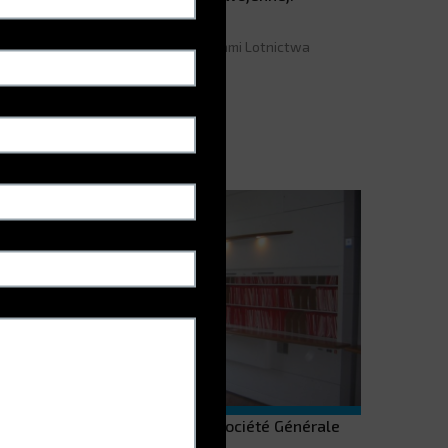
mplementacja WMS G-STOCK
eorganizacja zarządzania magazynami Lotnictwa
orskiego za pomocą G-STOCK
PRZECZYTAJ WIĘCEJ
proszczenie segregacji: bank Société Générale