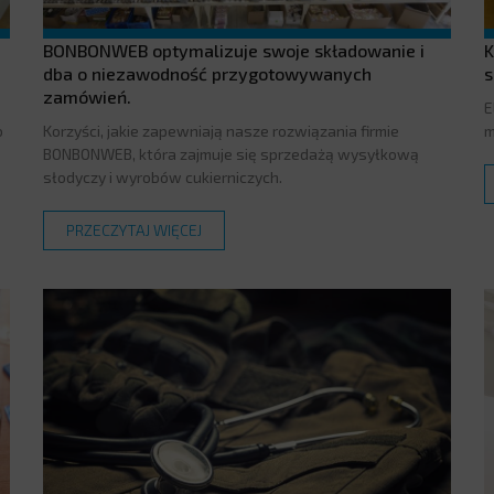
BONBONWEB optymalizuje swoje składowanie i
K
dba o niezawodność przygotowywanych
s
zamówień.
E
o
Korzyści, jakie zapewniają nasze rozwiązania firmie
m
BONBONWEB, która zajmuje się sprzedażą wysyłkową
słodyczy i wyrobów cukierniczych.
PRZECZYTAJ WIĘCEJ