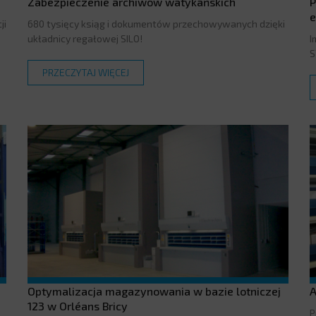
Zabezpieczenie archiwów watykańskich
P
e
ji
680 tysięcy ksiąg i dokumentów przechowywanych dzięki
układnicy regałowej SILO!
I
S
PRZECZYTAJ WIĘCEJ
Optymalizacja magazynowania w bazie lotniczej
A
123 w Orléans Bricy
P