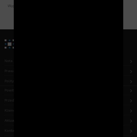
Wypowiedź Kierownika magazynu linii 14 RATP GRAND PARIS 1.
Nota prawna
Prawa autorskie
Polityka ochrony danych
Powitanie
Przedsiębiorstwo
Klienci
Aktualności
Kontakt