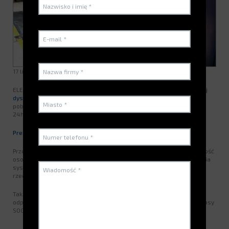
17 listopada 2018
ELECTROCLASS dysponuje wieloma urządzeniami do
zabezpieczonej
dystrybucji
w RATP, które umożliwiają w 100% zabezpieczone
pobieranie SOO i materiałów eksploatacyjnych oraz dostęp do nich
24h, siedem dni w tygodniu.
Prezentacja i potrzeby klienta
Przed wdrożeniem rozwiązań dystrybucji zabezpieczonej, nieobecność
osoby wydającej materiały eksploatacyjne wymagała wprowadzenia
systemu zamykania sprzętu, oprzyrządowania i SOO bez gwarancji
rzeczywistego dostępu o dowolnej godzinie w ciągu dnia i w nocy.
Taki sposób zarządzania nie pozwalał na zyskać pewności, że
odpowiedni sprzęt został wydany odpowiednim osobom ani że zapasy
SOO są wystarczające.