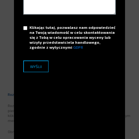
Klikając tutaj, pozwalasz nam odpowiedzieć
na Twoją wiadomość w celu skontaktowania
się z Tobą w celu opracowania wyceny lub
wizyty przedstawiciela handlowego,
zgodnie z wytycznymi
GDPR
Rozwiązanie globalne ELECTROCLASS
Rozwiązanie zostało wprowadzone w 2 etapach wraz z integracją
pierwszego rozwiązania RotoPoint. Pierwszy etap przyniósł w ciągu
kilku miesięcy zwrot z inwestycji, w szczególności dzięki następującym
mechanizmom:
Obniżenie kosztów zaopatrzenia