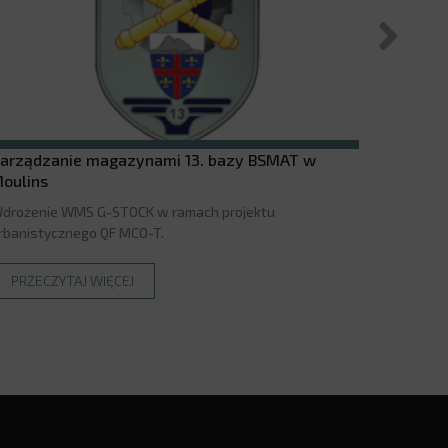
arządzanie magazynami 13. bazy BSMAT w
Poprawa
oulins
eksploa
drożenie WMS G-STOCK w ramach projektu
Implemen
rbanistycznego QF MCO-T.
STOCK i 
PRZECZYTAJ WIĘCEJ
PRZEC