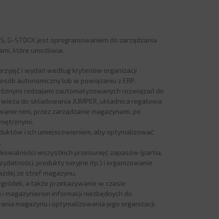
, G-STOCK jest oprogramowaniem do zarządzania
mi, które umożliwia:
przyjęć i wydań według kryteriów organizacji
osób autonomiczny lub w powiązaniu z ERP.
różnymi rodzajami zautomatyzowanych rozwiązań do
, wieża do składowania JUMPER, układnica regałowa
owanie nimi, przez zarządzanie magazynami, po
nętrznymi.
duktów i ich umiejscowieniem, aby optymalizować
.
kowalności wszystkich przesunięć zapasów (partia,
ydatności, produkty seryjne itp.) i organizowanie
żdej ze stref magazynu.
egródek, a także przekazywanie w czasie
i magazynierom informacji niezbędnych do
nia magazynu i optymalizowania jego organizacji.