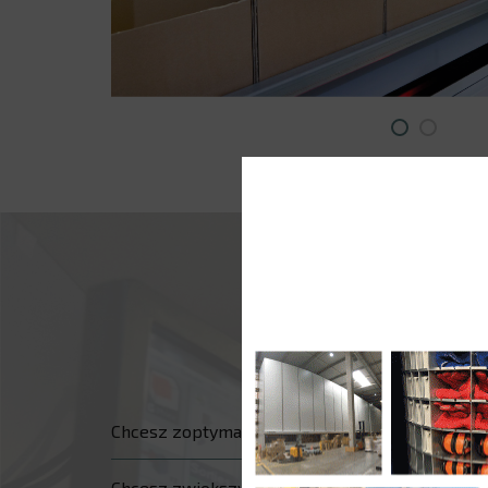
Chcesz zoptymalizować zapasy swojego centr
Chcesz zwiększyć tempo przygotowywania z