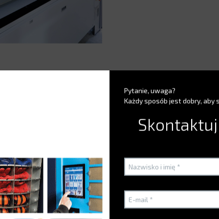
Pytanie, uwaga?
Każdy sposób jest dobry, aby 
Skontaktuj
Problemy klientów
alnego magazynu produkcyjnego?
amówień?