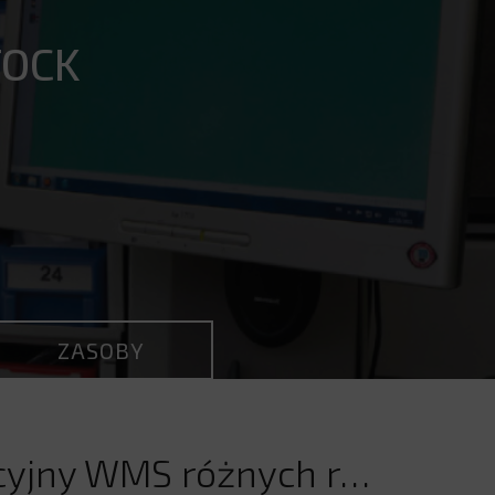
TOCK
ZASOBY
Oprogramowanie do zarządzania G-STOCK: referencyjny WMS różnych rodzajów wojsk!