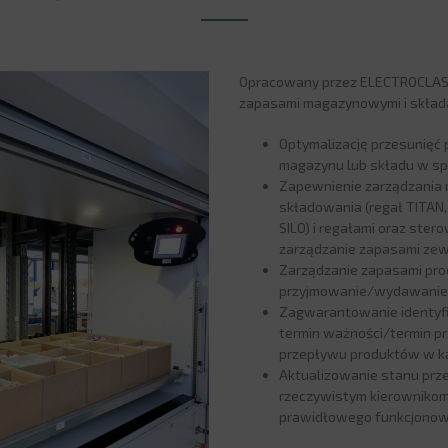
Opracowany przez ELECTROCLASS
zapasami magazynowymi i składa
Optymalizację przesunięć 
magazynu lub składu w sp
Zapewnienie zarządzania 
składowania (regał TITAN
SILO) i regałami oraz ster
zarządzanie zapasami zew
Zarządzanie zapasami pro
przyjmowanie/wydawanie
Zagwarantowanie identyfi
termin ważności/termin prz
przepływu produktów w ka
Aktualizowanie stanu prz
rzeczywistym kierownikom 
prawidłowego funkcjonowa