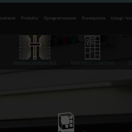
owitanie
Produkty
Oprogramowanie
Rozwiązania
Usługi / k
Układnica regałowa SILO
Dystrybutor LockerPoint
D