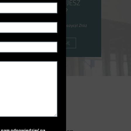
POTRZEBUJESZ
EKSPERTA?
Jesteśmy do dyspozycji! Złóż
zapytanie.
SKONTAKTUJ SIĘ
sz nam odpowiedzieć na