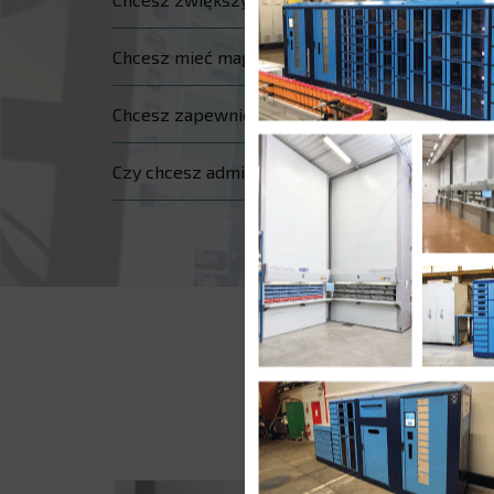
Chcesz mieć magazyn samoobsługowy?
Chcesz zapewnić identyfikowalność swoich cz
Czy chcesz administrować kilkoma magazynam