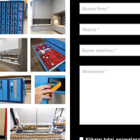
ęści serwisowych?
i za pomocą jednego oprogramowania do zarządzania?
Atuty techniczne
Klikając tutaj, pozwala