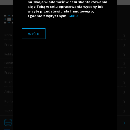
na Twoją wiadomość w celu skontaktowania
się z Tobą w celu opracowania wyceny lub
wizyty przedstawiciela handlowego,
zgodnie z wytycznymi
GDPR
Nota prawna
Prawa autorskie
Polityka ochrony danych
Powitanie
Przedsiębiorstwo
Klienci
Aktualności
Kontakt
Support
Składowanie