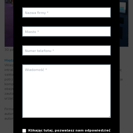
30 października 2018
Międzynarodowa wystawa ALLPACK
, która odbyła się w Paris Nord
Villepinte w dniach 26-29 listopada 2018 r., jest wystawą dla
intralogistyki, świata opakowań i opakowań: szybko zmieniającego się
sektora, napędzanego możliwościami dla przemysłu 4.0 i nowymi
potrzebami btoc i btob omnichannel commerce. ALL4PACK Paris oferuje
kompletną ofertę (Pakowanie + Przetwarzanie + Druk + Logistyka)
obejmującą sektor Intralogistyki: obsługa ciągła, systemy
zautomatyzowane, usługi logistyczne i systemy informatyczne,
urządzenia magazynowe, podnośniki, wózki.
Firma ELECTROCLASS zaprezentowała nową generację bezpiecznych
automatów vendingowych:
DynaBox
,
LockerBox
i szafę
RFIDBox
oraz
automatyczną wieżę magazynową
Jumper
.
Klikając tutaj, pozwalasz nam odpowiedzieć