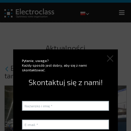
Aktualności
Pytanie, uwaga?
Każdy sposób jest dobry, aby się z nami
Byliśmy na międzynarodowych
skontaktować.
targach ALLPACK!
Skontaktuj się z nami!