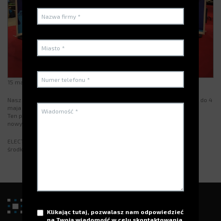
15 maja 2019
Nasz belgijski dealer
Covalux
zorganizował Salon z 30. rocznicą od 3 do 4
maja 2019 r. W CINEY w Belgii, stoisko 302.
Ten pokaz poświęcony będzie mechanice samochodowej, nadwoziu i
nowym technologiom.
ELECTROCLASS zaprezentował swojego bezpiecznego dystrybutora
środków ochrony indywidualnej:
DynaBox
.
Klikając tutaj, pozwalasz nam odpowiedzieć
na Twoją wiadomość w celu skontaktowania