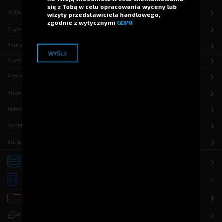
się z Tobą w celu opracowania wyceny lub
Nota prawna
wizyty przedstawiciela handlowego,
zgodnie z wytycznymi
GDPR
Prawa autorskie
Polityka ochrony danych
Powitanie
Przedsiębiorstwo
Klienci
Aktualności
Kontakt
Support
Składowanie
Dystrybucja
Biuro / Archiwizacja
Rozwiązania dla Wojska