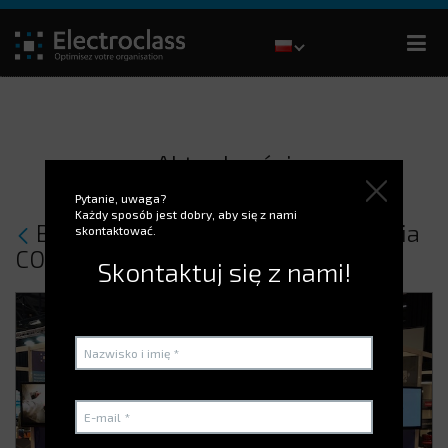
Aktualności
Pytanie, uwaga?
Każdy sposób jest dobry, aby się z nami
Byliśmy na targach z okazji 30-lecia
skontaktować.
COVALUX!
Skontaktuj się z nami!