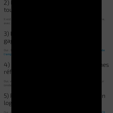
2) Le stockage rotatif est-il adapté à
toutes les entreprises ?
Il est particulièrement pertinent pour les petites références en volume,
avec une rotation régulière et un besoin d’accès rapide.
3) Le TITAN permet-il vraiment de
gagner de la place ?
Oui : Electroclass annonce une réduction pouvant aller jusqu’à
90 % de
l’emprise au sol
, en exploitant la hauteur disponible.
4) Peut-on sécuriser l’accès à certaines
références ?
Oui, via le
contrôle d’accès
et les dispositifs de sécurité intégrés, pour
limiter et tracer les retraits.
5) Peut-on connecter un stockeur à un
logiciel de gestion ?
Oui, c’est même un levier majeur du ROI. Electroclass propose
G-STOCK