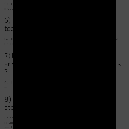
(et G-STOCK Pharma selon contexte) pour la traçabilité et la gestion des
mouvements.
6) Que se passe-t-il en cas d’incident
technique ?
Le TITAN prévoit un
mode dégradé
permettant l’accès aux plateaux selon
les procédures établies, afin de préserver la continuité d’activité.
7) Le stockeur convient-il aux
environnements industriels exigeants
?
Oui, le TITAN est conçu pour ce type de contexte avec des éléments
orientés robustesse, sécurité et disponibilité.
8) Comment dimensionner un projet
stockeur ?
On part des familles de produits, de leurs dimensions/poids, des
rotations, des stocks mini/maxi, et du flux quotidien. Une étude évite
surdimensionnement et saturation.