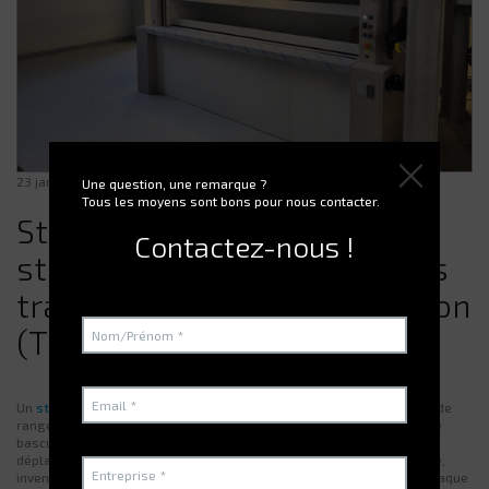
23 janvier 2026
Une question, une remarque ?
Tous les moyens sont bons pour nous contacter.
Stockeur : comment le
Contactez-nous !
stockage rotatif Electroclass
transforme votre organisation
(TITAN)
Un
stockeur
n’est pas juste un “meuble plus grand” ou une solution de
rangement plus propre. Dans beaucoup d’industries, c’est le point de
bascule entre une gestion de stock subie — références dispersées,
déplacements incessants, erreurs de prélèvement, stock introuvable,
inventaires pénibles — et une organisation réellement pilotée, où chaque