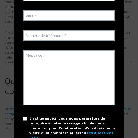
mouvement devient traçable, sécurisé et beaucoup plus rapide. Quand on
commence à multiplier les références, à gérer des consommables
coûteux, des pièces critiques ou des composants sensibles, la question
n’est plus “où je les mets”, mais “comment je les mets à disposition sans
perdre de temps et sans créer de risques”.
C’est précisément là qu’un
stockeur
prend tout son sens. Et lorsque l’on
parle de
stockage rotatif
, on parle d’une logique simple et efficace : au
lieu de faire marcher les opérateurs dans l’entrepôt, ce sont les
références qui viennent jusqu’à eux, au bon endroit, à la bonne hauteur,
au bon moment. Chez
Electroclass
, cette approche se concrétise
notamment avec le
stockeur rotatif vertical TITAN
, conçu pour le
stockage et la sécurisation de petites références avec des temps d’accès
courts.
Qu’est-ce qu’un stockeur,
concrètement ?
Un
stockeur
est un système de stockage automatisé pensé pour
stocker,
organiser et distribuer
des articles (pièces détachées, consommables,
En cliquant ici, vous nous permettez de
composants, échantillons, petites fournitures…) en limitant les
répondre à votre message afin de vous
manipulations inutiles. Son objectif est triple : améliorer l’efficacité,
contacter pour l'élaboration d'un devis ou la
réduire l’encombrement et renforcer le contrôle.
visite d'un commercial, selon
les directives
RGPD
.