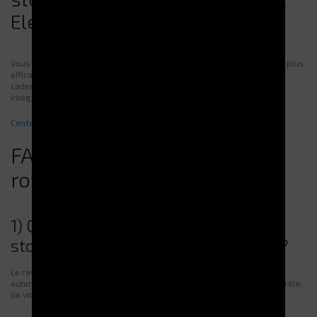
Electroclass
Vous envisagez un
stockeur
ou une solution de
stockage rotatif
? Le plus
efficace est de partir de vos contraintes réelles : typologie d’articles,
cadence de picking, exigences de sécurité, hauteur disponible et
intégration SI attendue.
Contactez Electroclass
via la
page
Contact.
FAQ – Stockeur & stockage
rotatif
1) Quelle est la différence entre un
stockeur et un rayonnage classique ?
Le rayonnage est statique : l’opérateur se déplace. Le stockeur
automatise : les références viennent à l’opérateur, avec plus de contrôle,
de vitesse et de traçabilité.