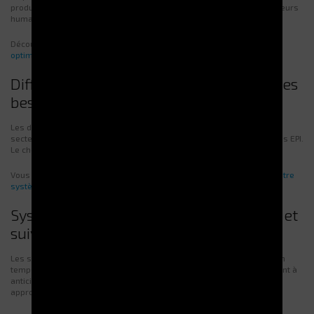
produits. Ce système simplifie la gestion des stocks et limite les erreurs
humaines.
Découvrez nos distributeurs automatiques pour une
performance
optimale
.
Différents types de distributeurs selon les
besoins industriels
Les distributeurs se déclinent en multiples modèles adaptés aux
secteurs industriels. Certains délivrent des outils lourds; d'autres des EPI.
Le choix devra s'appuyer sur le volume et la nature des articles.
Vous pourrez consulter nos modèles pour choisir le plus
adapté à votre
système
.
Systèmes de gestion intégrés : contrôle et
suivi en temps réel
Les systèmes de gestion intégrés permettent de suivre les stocks en
temps réel. Ils offrent un contrôle précis des consommations et aident à
anticiper les besoins. Ce suivi réduit les pertes et optimise les
approvisionnements.