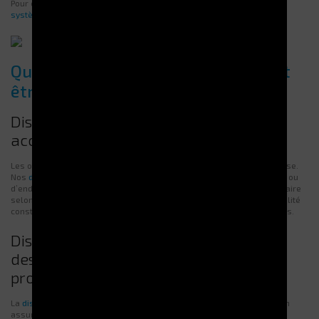
Pour en savoir plus sur ces solutions, visitez notre
page dédiée aux
systèmes de gestion
intégrés.
Quels types d’équipements peuvent
être distribués ?
Distributeur d’outillage : stockage et
accès sécurisé aux outils coupants
Les outils coupants et de précision nécessitent une gestion rigoureuse.
Nos
distributeurs d’outillage sécurisés
limitent les risques de perte ou
d’endommagement. Chaque utilisateur peut récupérer l’outil nécessaire
selon des droits d’accès définis. Cette solution garantit une disponibilité
constante tout en réduisant les coûts liés aux remplacements inutiles.
Distributeur d’EPI : gestion automatisée
des gants, masques et équipements de
protection
La
distribution automatique d’EPI
optimise la sécurité des équipes en
assurant un accès rapide aux équipements indispensables. Gants,