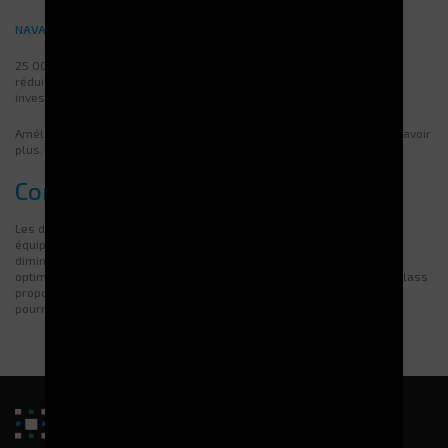
NAVAL GROUP :
25 000 € de gains annuels avec une solution de gestion des outils,
réduisant la consommation et les déplacements. Retour sur
investissement en moins de trois ans.
Améliorez votre gestion avec Electroclass. Contactez-nous pour en savoir
plus.
Conclusion
Les distributeurs automatiques permettent de mieux gérer les
équipements. Ils contrôlent les stocks avec précision. Cela aide à
diminuer les coûts tout en assurant la disponibilité. Une gestion
optimisée pourra réduire les pertes et améliorer l’efficacité. Electroclass
propose des solutions personnalisées pour chaque entreprise. Vous
pourrez demander un devis adapté à vos besoins.