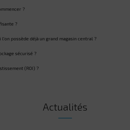
 commencer ?
fisante ?
si l'on possède déjà un grand magasin central ?
ockage sécurisé ?
estissement (ROI) ?
Actualités