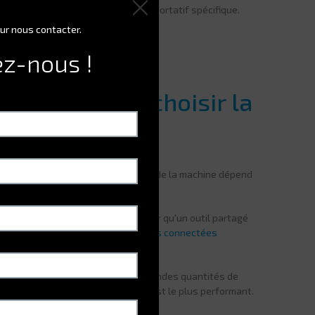
s peuvent retirer un outil électroportatif spécifique.
ur nous contacter.
uipe ou par service en un clic.
ez-nous !
e réassort avant la rupture.
ls : comment choisir la
la méthode de distribution. Le choix de la machine dépend
rer du prêt/retour et vous assurer qu'un outil partagé
pensable. C'est le rôle des
consignes connectées
 est de distribuer rapidement de grandes quantités de
ipositions du
DynaBox / Rotopoint
est le plus performant.