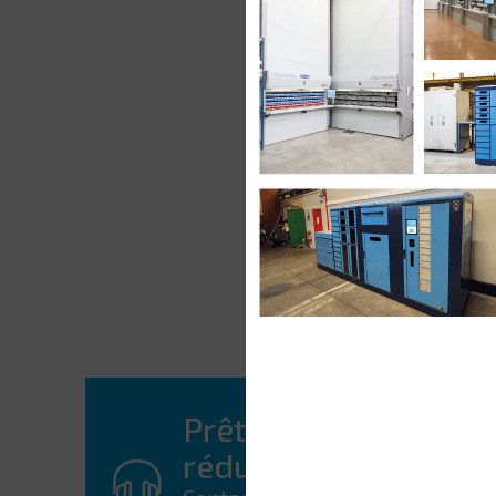
Prêt à mettre fin aux 
réduire votre budge