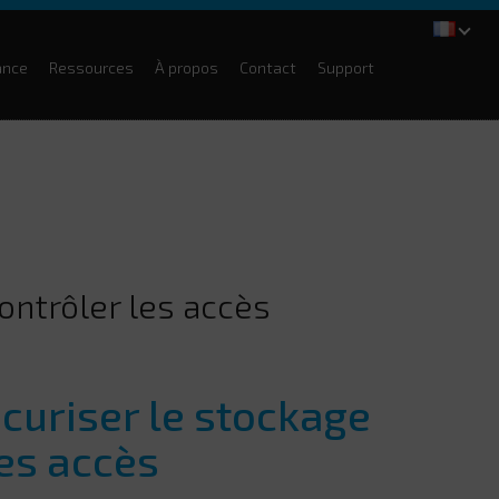
ance
Ressources
À propos
Contact
Support
contrôler les accès
écuriser le stockage
les accès