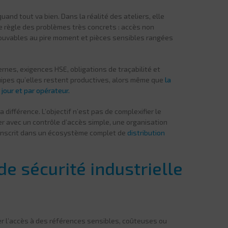
uand tout va bien. Dans la réalité des ateliers, elle
le règle des problèmes très concrets : accès non
trouvables au pire moment et pièces sensibles rangées
ernes, exigences HSE, obligations de traçabilité et
uipes qu’elles restent productives, alors même que
la
jour et par opérateur.
 différence. L’objectif n’est pas de complexifier le
er avec un contrôle d’accès simple, une organisation
 s’inscrit dans un écosystème complet de
distribution
e sécurité industrielle
er l’accès à des références sensibles, coûteuses ou