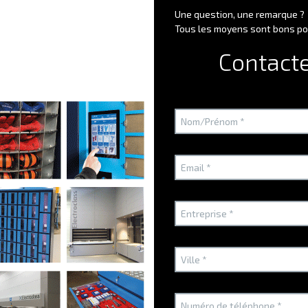
La gestion des autorisations :
seules les personnes formée
Une question, une remarque ?
Tous les moyens sont bons po
L'allocation des coûts :
l'édition de rapports d'usage par éq
Contact
L'anticipation :
la visibilité en temps réel pour déclencher l
Armoire, casiers, carrouse
bonne solution ?
Dans un atelier, on confond souvent le besoin de "fermer" avec 
de la granularité (le niveau de précision) que vous recherchez :
Pour l'outillage lourd et la métrologie :
Quand vous devez gé
est bien restitué, la gestion unitaire par casiers est indis
LockerBox / Lockerpoint
.
Pour les EPI et la fourniture à haute rotation :
Si votre but
petits articles (gants, lunettes), le format carrousel mult