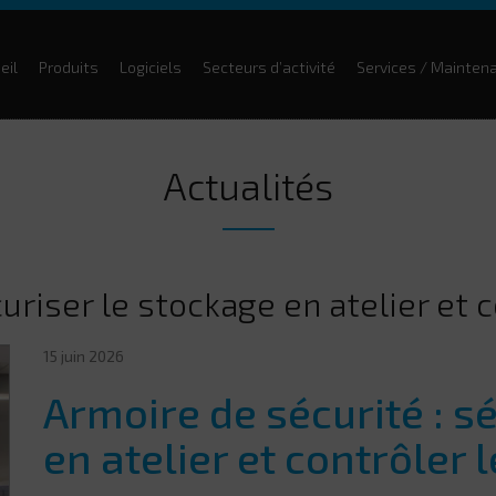
eil
Produits
Logiciels
Secteurs d’activité
Services / Mainten
Actualités
uriser le stockage en atelier et 
15 juin 2026
Armoire de sécurité : s
en atelier et contrôler 