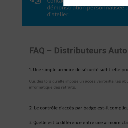
Contactez nos experts pour ob
démonstration personnalisée de
d'atelier.
FAQ – Distributeurs Aut
1. Une simple armoire de sécurité suffit-elle po
Oui, dès lors qu’elle impose un accès verrouillé, les 
informatique des retraits.
2. Le contrôle d’accès par badge est-il compliq
3. Quelle est la différence entre une armoire cl