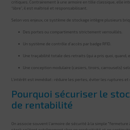
critiques. Contrairement à une armoire en tôle classique, elle i
“libre”, il est maîtrisé et responsabilisant.
Selon vos enjeux, ce système de stockage intègre plusieurs bri
Des portes ou compartiments strictement verrouillés.
Un système de contrôle d’accès par badge RFID.
Une traçabilité totale des retraits (qui a pris quoi, quand, 
Une conception modulaire (casiers, tiroirs, carrousels) selo
L’intérêt est immédiat : réduire les pertes, éviter les ruptures et 
Pourquoi sécuriser le sto
de rentabilité
On associe souvent l’armoire de sécurité à la simple "fermeture à 
stock coûtent extrêmement cher en productivité et en continuité