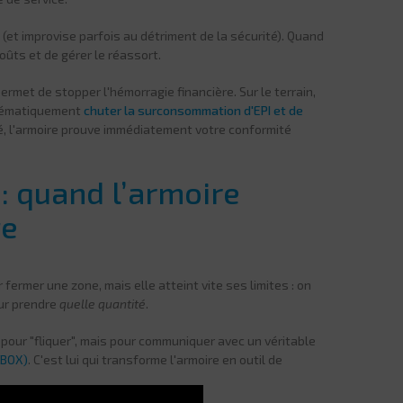
(et improvise parfois au détriment de la sécurité). Quand
coûts et de gérer le réassort.
ermet de stopper l'hémorragie financière. Sur le terrain,
stématiquement
chuter la surconsommation d'EPI et de
ité, l'armoire prouve immédiatement votre conformité
: quand l’armoire
ge
r fermer une zone, mais elle atteint vite ses limites : on
our prendre
quelle quantité
.
 pour "fliquer", mais pour communiquer avec un véritable
-BOX)
. C'est lui qui transforme l'armoire en outil de