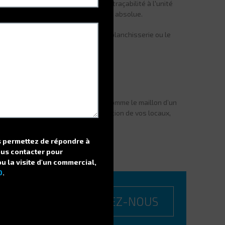
 et forets coûtent cher. Pour une traçabilité à l'unité
 coupants DynaBox
offre une sécurité absolue.
 retour des EPI souillés, l'envoi en blanchisserie ou le
tructure le flux de restitution.
oclass
curité comme un meuble isolé, mais comme le maillon d’un
e de vos références ou la configuration de vos locaux,
ateurs.
us permettez de répondre à
ous contacter pour
ou la visite d'un commercial,
D
.
CONTACTEZ-NOUS