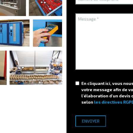
Pour l'usinage et la haute précision :
Les plaquettes carbure
près sur de très petits éléments, le
distributeur d'outils
Pour la logistique inversée :
Si vous avez besoin de gérer le
recyclage, une
armoire de distribution circulaire CycleBox
s
L’approche globale Electr
L’avantage d’Electroclass est de ne pas traiter l’armoire de sé
écosystème logiciel et matériel cohérent. Quel que soit le volum
notre objectif est de sécuriser votre flux sans ralentir vos opér
En cliquant ici, vous no
votre message afin de v
l'élaboration d'un devis 
selon
les directives RGP
disparitions d'outillage et à
t consommables ?