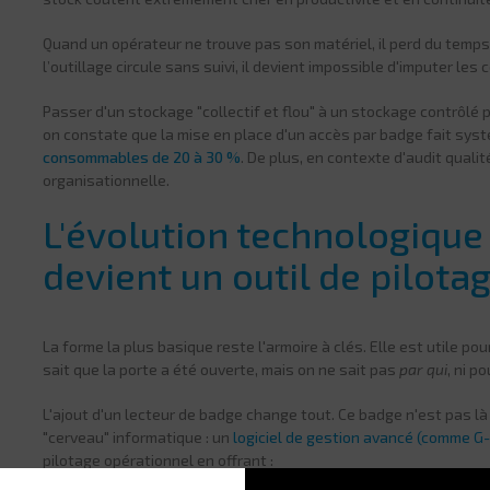
Quand un opérateur ne trouve pas son matériel, il perd du temps 
l’outillage circule sans suivi, il devient impossible d'imputer les 
Passer d'un stockage "collectif et flou" à un stockage contrôlé p
on constate que la mise en place d'un accès par badge fait sy
consommables de 20 à 30 %
. De plus, en contexte d'audit qual
organisationnelle.
L'évolution technologique 
devient un outil de pilota
La forme la plus basique reste l'armoire à clés. Elle est utile pou
sait que la porte a été ouverte, mais on ne sait pas
par qui
, ni p
L'ajout d'un lecteur de badge change tout. Ce badge n'est pas là
"cerveau" informatique : un
logiciel de gestion avancé (comme G
pilotage opérationnel en offrant :