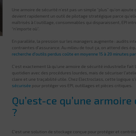
Une armoire de sécurité n’est pas un simple “plus” qu’on ajoute q
devient rapidement un outil de pilotage stratégique parce qu’el
maîtrisés à l’outillage, consommables qui disparaissent, EPI in
“n’importe où”.
En parallèle, la pression sur les managers augmente : audits int
contraintes d'assurance. Au milieu de tout ça, on attend des éq
recherche d'outils perdus coûte en moyenne 15 à 20 minutes par 
C’est exactement là qu’une armoire de sécurité industrielle fait la
quotidien avec des procédures lourdes, mais de sécuriser l'ateli
claire et une traçabilité utile. Chez Electroclass, cette logique
sécurisée
pour protéger vos EPI, outillages et pièces critiques.
Qu’est-ce qu’une armoire d
?
C'est une solution de stockage conçue pour protéger et contrôl