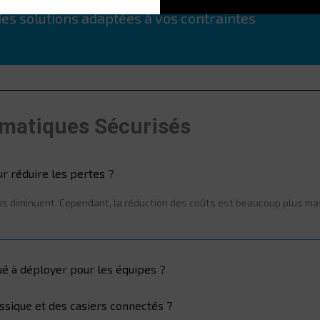
tenir une recommandation ou une
s solutions adaptées à vos contraintes
omatiques Sécurisés
ur réduire les pertes ?
abus diminuent. Cependant, la réduction des coûts est beaucoup plus ma
ué à déployer pour les équipes ?
assique et des casiers connectés ?