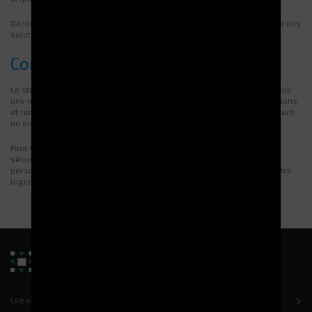
Découvrez nos
intégrations clients réussies
et l’efficacité concrète de nos
solutions.
Conclusion
Le stockage automatisé n’est plus un simple choix technologique, mais
une nécessité stratégique. Il optimise l’espace, fiabilise les préparations
et renforce la sécurité. Combiné à un logiciel comme G-STOCK, il devient
un outil puissant pour accroître la performance globale.
Pour transformer votre entrepôt en un espace performant et
sécurisé,
contactez
dès aujourd’hui nos spécialistes pour une étude
personnalisée et découvrez comment
Electroclass
peut optimiser votre
logistique.
Legal notice