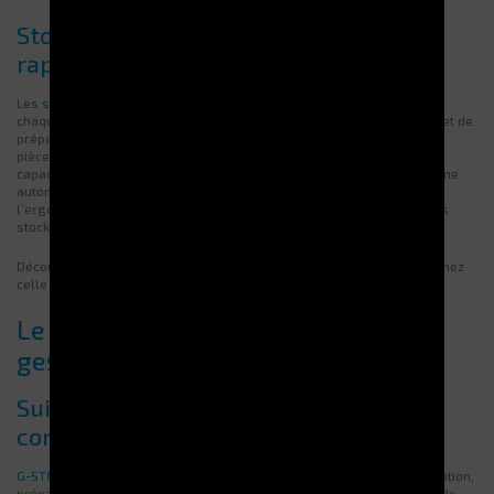
Stockeurs rotatifs TITAN pour accès
rapide
Les
stockeurs rotatifs TITAN
offrent un accès direct et instantané à
chaque article, réduisant considérablement les temps de recherche et de
préparation des commandes. Ils conviennent aussi bien aux petites
pièces qu’aux objets volumineux, grâce à leur modularité et à leur
capacité d’adaptation aux besoins spécifiques des métiers. Le système
automatique présente les produits à hauteur d’opérateur, améliorant
l’ergonomie et la sécurité au travail tout en optimisant la rotation des
stocks.
Découvrez toutes nos
solutions de stockage automatisé
et sélectionnez
celle qui optimise votre organisation.
Le logiciel G-STOCK au cœur de la
gestion intelligente
Suivi en temps réel et traçabilité
complète
G-STOCK
enregistre précisément chaque mouvement de stock : réception,
préparation, et expédition. Il assure un suivi rigoureux des numéros de