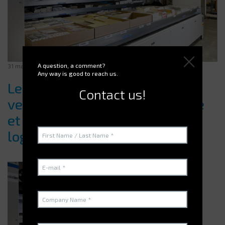
A question, a comment?
31 mars 2025
Any way is good to reach us.
Les avantages du stockage
Contact us!
vertical pour optimiser l’espace
et améliorer l’efficacité
logistique