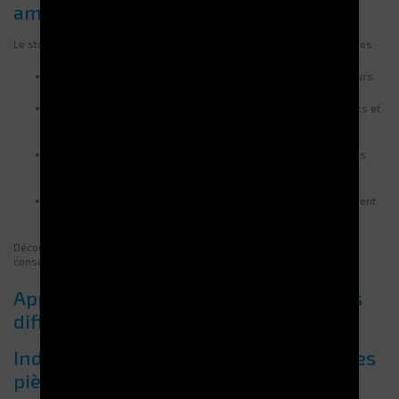
amélioration de l’ergonomie
Le stockage vertical automatisé renforce la sécurité des marchandises
L’accès sécurisé prévient les pertes, vols et potentielles erreurs.
Le stockage optimisé protège les produits sensibles des chocs et
de la poussière.
L’automatisation élimine les manutentions inutiles et réduit les
accidents de travail.
Une meilleure ergonomie limite les efforts physiques et prévient
les troubles musculo-squelettiques.
Découvrez quelle solution est la plus adaptée à vos besoins en nous
consultant dès aujourd’hui !
Applications du stockage vertical dans
différents secteurs industriels
Industrie manufacturière et gestion des
pièces détachées