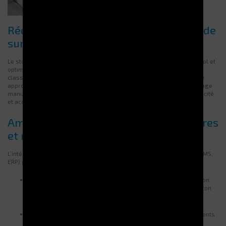
Réduction de l’encombrement et gain de
surface
Le stockage vertical exploite la hauteur pour libérer de l’espace au sol et
optimiser l’organisation logistique. Contrairement aux rayonnages
classiques, il augmente la capacité sans encombrer les allées. Cette
approche réduit les manipulations et limite les risques liés au stockage
manuel. En facilitant l’accès aux marchandises, elle améliore l’efficacité
et accélère les flux opérationnels.
Amélioration du contrôle des inventaires
et réduction des erreurs
L’intégration d’un stockeur automatique aux systèmes de gestion (WMS,
ERP) garantit une traçabilité et une précision accrues.
Chaque mouvement de réception et de sortie est optimisé selon
les critères d’organisation du magasin ou de l’entrepôt de façon
autonome ou en liaison avec un ERP
Améliorer la gestion des stocks produits, de leurs emplacements
afin d’optimiser les mouvements d’entrées/sorties