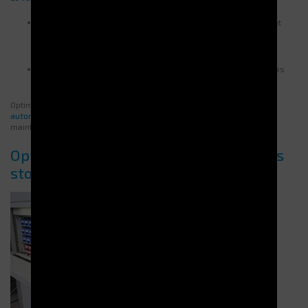
Fonctionne avec des plateaux stockés en hauteur, récupérés et
amenés automatiquement à un poste de consultation via la
nacelle qui circule verticalement.
Permet un stockage plus dense et une gestion plus flexible des
charges lourdes ou encombrantes.
Optimisez votre gestion des stocks avec les
solutions
automatisées
d’Electroclass et boostez votre productivité dès
maintenant.
Optimisation de l’espace et gestion des
stocks avec un stockeur vertical