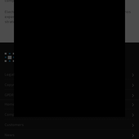
compétitivité
Electroclass vous aide à choisir une solution sur-mesure. Contactez nos
experts pour une étude personnalisée et un accompagnement
stratégique.
Legal notice
Copyright
GPDR
Home
Company
Customers
News